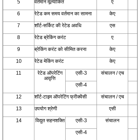
5
वर्तमान मूल्यांकित
ए
6
रेटेड कम समय वर्तमान का सामना
केए
7
शॉर्ट-सर्किट की रेटेड अवधि
एस
8
रेटेड ब्रेकिंग करंट
ए
9
ब्रेकिंग करंट को सीमित करना
केए
10
रेटेड मेकिंग करंट
केए
11
रेटेड ऑपरेटिंग
एसी-3
संचालन / एच
आवृत्ति
एसी-4
12
शॉर्ट-टाइम ऑपरेटिंग फ्रीक्वेंसी
संचालन / एच
13
उपयोग श्रेणी
एसी
14
विद्युत सहनशक्ति
एसी-3
संचालन
5
एसी-4
8