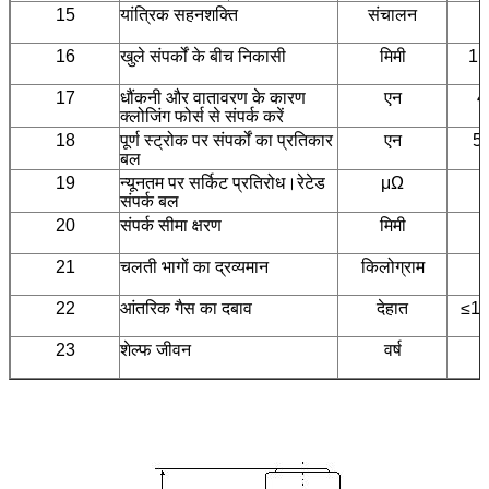
15
यांत्रिक सहनशक्ति
संचालन
5
16
खुले संपर्कों के बीच निकासी
मिमी
1.
17
धौंकनी और वातावरण के कारण
एन
4
क्लोजिंग फोर्स से संपर्क करें
18
पूर्ण स्ट्रोक पर संपर्कों का प्रतिकार
एन
5
बल
19
न्यूनतम पर सर्किट प्रतिरोध।रेटेड
μΩ
संपर्क बल
20
संपर्क सीमा क्षरण
मिमी
21
चलती भागों का द्रव्यमान
किलोग्राम
22
आंतरिक गैस का दबाव
देहात
≤1.
23
शेल्फ जीवन
वर्ष