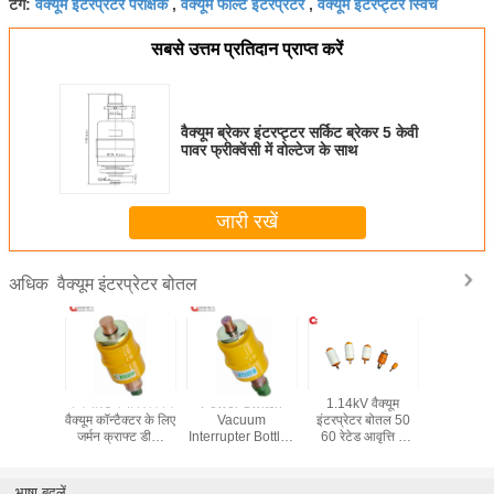
वैक्यूम इंटरप्रेटर परीक्षक
वैक्यूम फॉल्ट इंटरप्रटर
वैक्यूम इंटरप्ट्टर स्विच
टैग:
,
,
सबसे उत्तम प्रतिदान प्राप्त करें
वैक्यूम ब्रेकर इंटरप्ट्टर सर्किट ब्रेकर 5 केवी
पावर फ्रीक्वेंसी में वोल्टेज के साथ
जारी रखें
वैक्यूम इंटरप्रेटर बोतल
अधिक
कल वैक्यूम
कम वोल्टेज पावर स्विच
Power Switch
1.14kV वैक्यूम
उच्च वोल्टेज 
 इंटीग्रिटी
वैक्यूम कॉन्टैक्टर के लिए
Vacuum
इंटरप्रेटर बोतल 50
के लिए माध्
साल शेल्फ
जर्मन क्राफ्ट डीसी
Interrupter Bottle ,
60 रेटेड आवृत्ति 1
वैक्यूम इंटरप्
इफ
इंटरप्रेटर
Electrical Vcb
किलोग्राम नेट वजन
निका
Circuit Breaker
भाषा बदलें