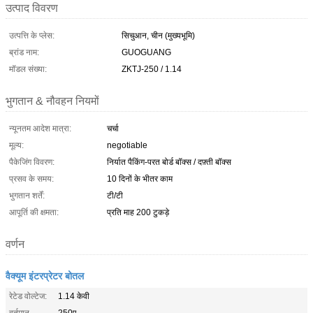
उत्पाद विवरण
उत्पत्ति के प्लेस:
सिचुआन, चीन (मुख्यभूमि)
ब्रांड नाम:
GUOGUANG
मॉडल संख्या:
ZKTJ-250 / 1.14
भुगतान & नौवहन नियमों
न्यूनतम आदेश मात्रा:
चर्चा
मूल्य:
negotiable
पैकेजिंग विवरण:
निर्यात पैकिंग-परत बोर्ड बॉक्स / दफ़्ती बॉक्स
प्रसव के समय:
10 दिनों के भीतर काम
भुगतान शर्तें:
टी/टी
आपूर्ति की क्षमता:
प्रति माह 200 टुकड़े
वर्णन
वैक्यूम इंटरप्रेटर बोतल
रेटेड वोल्टेज:
1.14 केवी
वर्तमान
250ए