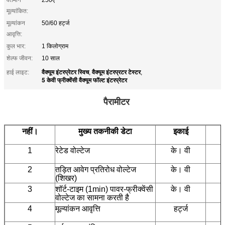
मूल्यांकित:
मूल्यांकन
50/60 हर्ट्ज
आवृत्ति:
कुल भार:
1 किलोग्राम
शेल्फ जीवन:
10 साल
वैक्यूम इंटरप्रेटर स्विच
वैक्यूम इंटरप्रटर टेस्टर
हाई लाइट:
,
,
5 केवी फ्रीक्वेंसी वैक्यूम फॉल्ट इंटरप्रेटर
पैरामीटर
नहीं।
मुख्य तकनीकी डेटा
इकाई
1
रेटेड वोल्टेज
के। वी
2
तड़ित आवेग प्रतिरोध वोल्टेज
के। वी
(शिखर)
3
शॉर्ट-टाइम (1min) पावर-फ्रीक्वेंसी
के। वी
वोल्टेज का सामना करती है
4
मूल्यांकन आवृत्ति
हर्ट्ज
5