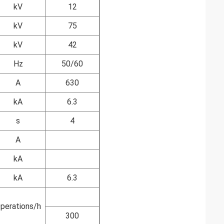
kV
12
kV
75
kV
42
Hz
50/60
A
630
kA
6.3
s
4
A
kA
kA
6.3
perations/h
300