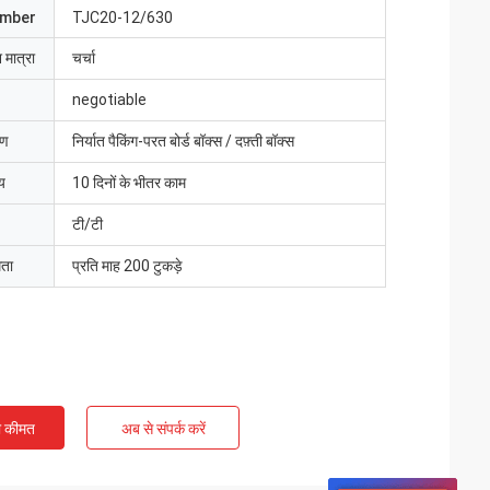
umber
TJC20-12/630
 मात्रा
चर्चा
negotiable
रण
निर्यात पैकिंग-परत बोर्ड बॉक्स / दफ़्ती बॉक्स
य
10 दिनों के भीतर काम
टी/टी
मता
प्रति माह 200 टुकड़े
ी कीमत
अब से संपर्क करें