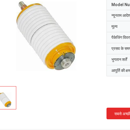
Model N
न्यूनतम आदेश
मूल्य
पैकेजिंग विव
प्रसव के सम
भुगतान शर्तें
आपूर्ति की क्ष
सबसे अच्छ
गुलाब
ू मैग्नेट्रोन की डिलीवरी का समय त्वरित और बहुत