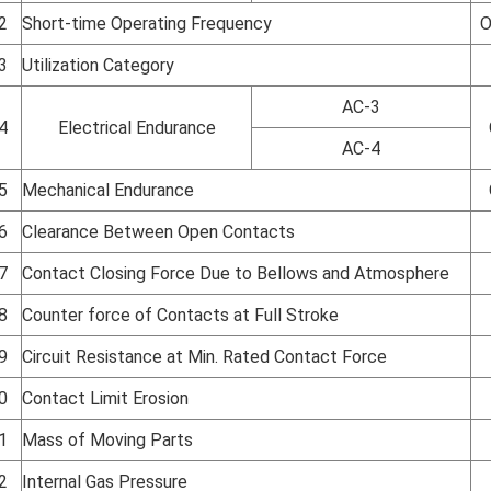
2
Short-time Operating Frequency
O
3
Utilization Category
AC-3
4
Electrical Endurance
AC-4
5
Mechanical Endurance
6
Clearance Between Open Contacts
7
Contact Closing Force Due to Bellows and Atmosphere
8
Counter force of Contacts at Full Stroke
9
Circuit Resistance at Min. Rated Contact Force
0
Contact Limit Erosion
1
Mass of Moving Parts
2
Internal Gas Pressure