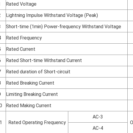
1
Rated Voltage
2
Lightning Impulse Withstand Voltage (Peak)
3
Short-time (1min) Power-frequency Withstand Voltage
4
Rated Frequency
5
Rated Current
6
Rated Short-time Withstand Current
7
Rated duration of Short-circuit
8
Rated Breaking Current
9
Limiting Breaking Current
0
Rated Making Current
AC-3
1
Rated Operating Frequency
O
AC-4