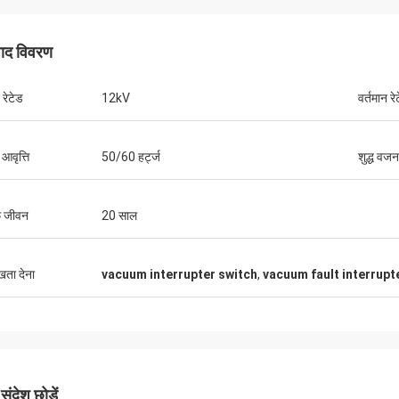
 है: उत्पादों को हमेशा ऑर्डर से मेल खाता है। मुझे
ोसा है क्योंकि मैं उनसे कभी निराश नहीं हुआ।
पाद विवरण
 रेटेड
12kV
वर्तमान रे
 आवृत्ति
50/60 हर्ट्ज
शुद्ध वजन
फ जीवन
20 साल
ुखता देना
vacuum interrupter switch
,
vacuum fault interrupt
ंदेश छोड़ें