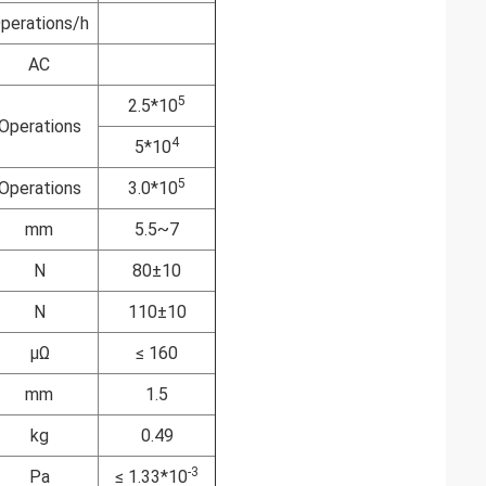
perations/h
AC
5
2.5*10
Operations
4
5*10
5
Operations
3.0*10
mm
5.5~7
N
80±10
N
110±10
μΩ
≤ 160
mm
1.5
kg
0.49
-3
Pa
≤ 1.33*10