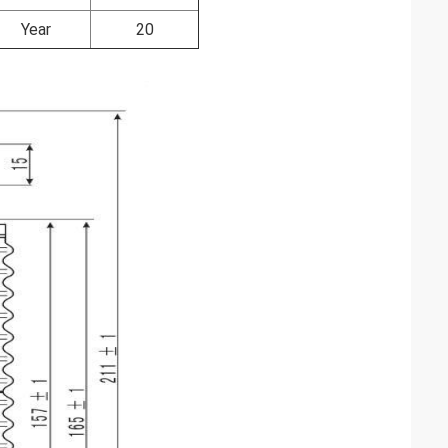
Year
20