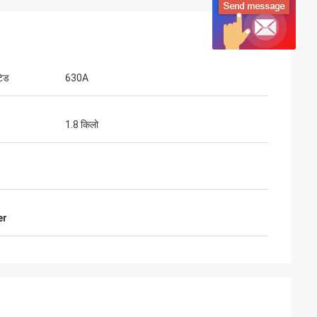
टेड
630A
1.8 किलो
er