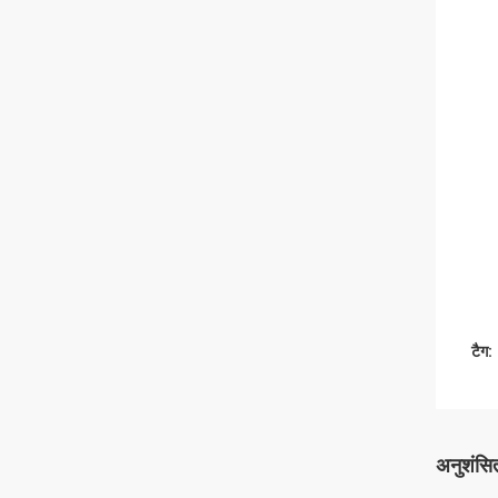
टैग:
अनुशंसित