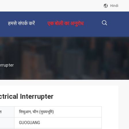
Hindi
हमसे संपर्क करें
एक बोली का अनुरोध
描
errupter
述
trical Interrupter
ेस
सिचुआन, चीन (मुख्यभूमि)
GUOGUANG