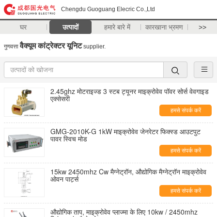
Chengdu Guoguang Elecric Co.,Ltd
घर
उत्पादों
हमारे बारे में
कारखाना भ्रमण
>>
वैक्यूम कांट्रेक्टर यूनिट
गुणवत्ता
supplier.
2.45ghz मोटराइज्ड 3 स्टब ट्यूनर माइक्रोवेव पॉवर सोर्स वेवगाइड
एक्सेसरी
हमसे संपर्क करें
GMG-2010K-G 1kW माइक्रोवेव जेनरेटर फिक्स्ड आउटपुट
पावर स्विच मोड
हमसे संपर्क करें
15kw 2450mhz Cw मैग्नेट्रॉन, औद्योगिक मैग्नेट्रॉन माइक्रोवेव
ओवन पार्ट्स
हमसे संपर्क करें
औद्योगिक ताप, माइक्रोवेव प्लाज्मा के लिए 10kw / 2450mhz