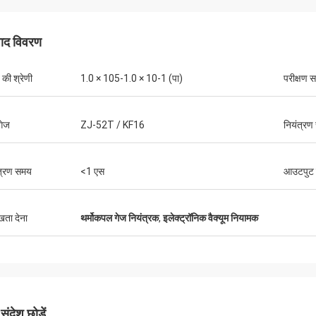
 है: उत्पादों को हमेशा ऑर्डर से मेल खाता है। मुझे
ोसा है क्योंकि मैं उनसे कभी निराश नहीं हुआ।
पाद विवरण
 की श्रेणी
1.0 × 105-1.0 × 10-1 (पा)
परीक्षण 
गेज
ZJ-52T / KF16
नियंत्र
त्रण समय
<1 एस
आउटपुट द
ुखता देना
थर्मोकपल गेज नियंत्रक
,
इलेक्ट्रॉनिक वैक्यूम नियामक
ंदेश छोड़ें