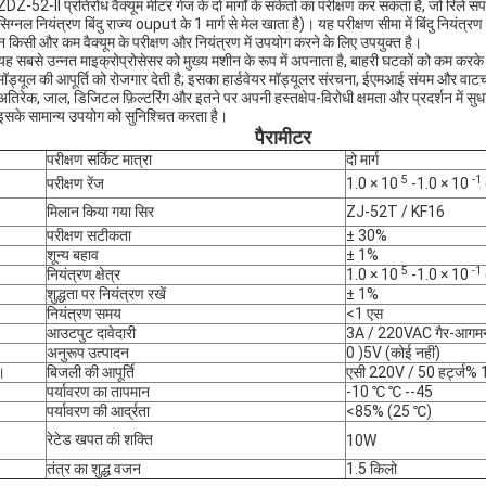
ZDZ-52-II प्रतिरोध वैक्यूम मीटर गेज के दो मार्गों के संकेतों का परीक्षण कर सकता है, जो रिले सं
सिग्नल नियंत्रण बिंदु राज्य ouput के 1 मार्ग से मेल खाता है)। यह परीक्षण सीमा में बिंदु नियंत्र
न किसी और कम वैक्यूम के परीक्षण और नियंत्रण में उपयोग करने के लिए उपयुक्त है।
यह सबसे उन्नत माइक्रोप्रोसेसर को मुख्य मशीन के रूप में अपनाता है, बाहरी घटकों को कम करके 
मॉड्यूल की आपूर्ति को रोजगार देती है; इसका हार्डवेयर मॉड्यूलर संरचना, ईएमआई संयम और वाटचॉ
अतिरेक, जाल, डिजिटल फ़िल्टरिंग और इतने पर अपनी हस्तक्षेप-विरोधी क्षमता और प्रदर्शन में सु
इसके सामान्य उपयोग को सुनिश्चित करता है।
पैरामीटर
परीक्षण सर्किट मात्रा
दो मार्ग
5
-1
परीक्षण रेंज
1.0 × 10
-1.0 × 10
मिलान किया गया सिर
ZJ-52T / KF16
परीक्षण सटीकता
± 30%
शून्य बहाव
± 1%
5
-1
नियंत्रण क्षेत्र
1.0 × 10
-1.0 × 10
शुद्धता पर नियंत्रण रखें
± 1%
नियंत्रण समय
<1 एस
आउटपुट दावेदारी
3A / 220VAC गैर-आगमन
।
अनुरूप उत्पादन
0 )5V (कोई नहीं)
।
बिजली की आपूर्ति
एसी 220V / 50 हर्ट्ज%
।
पर्यावरण का तापमान
-10 ℃ ℃ --45
।
पर्यावरण की आर्द्रता
<85% (25 ℃)
रेटेड खपत की शक्ति
10W
तंत्र का शुद्ध वजन
1.5 किलो