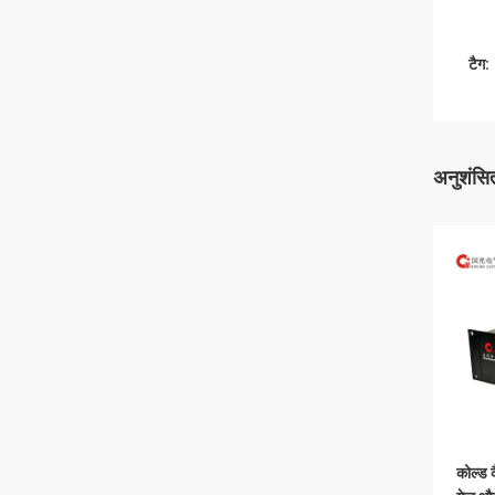
टैग:
अनुशंसित
कोल्ड 