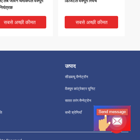
िए लंबे जीवन थर्मोकपल वैक्यूम
डिजिटल वैक्यूम स्विच
नियंत्रक
सबसे अच्छी कीमत
सबसे अच्छी कीमत
उत्पाद
सीडब्ल्यू मैग्नेट्रॉन
वैक्यूम कांट्रेक्टर यूनिट
सतत तरंग मैग्नेट्रोन
i Interference Vacuum
औद्योगिक डिजिटल वैक्यूम नियामक
ति
सभी श्रेणियाँ
ge Controller Wide
उच्च उपकरण विश्वसनीयता
asuring Range
सबसे अच्छी कीमत
सबसे अच्छी कीमत