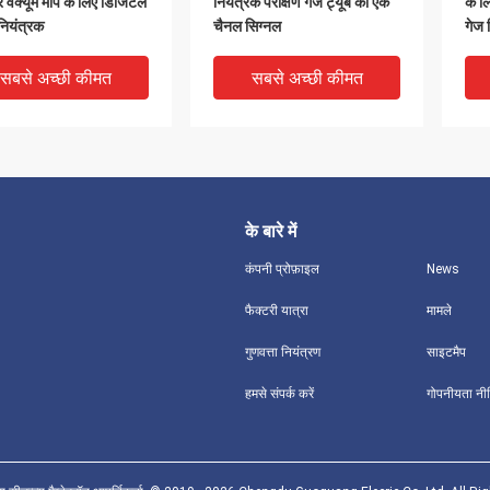
 वैक्यूम माप के लिए डिजिटल
नियंत्रक परीक्षण गेज ट्यूब का एक
के ल
 नियंत्रक
चैनल सिग्नल
गेज 
सबसे अच्छी कीमत
सबसे अच्छी कीमत
के बारे में
कंपनी प्रोफ़ाइल
News
फैक्टरी यात्रा
मामले
गुणवत्ता नियंत्रण
साइटमैप
 किसी कम वैक्यूम थर्मोकपल
माइक्रोप्रोसेसर डिजिटल वैक्यूम
Ant
हमसे संपर्क करें
गोपनीयता नी
यंत्रक 3 ए 220VAC लंबे
कंट्रोलर वैक्यूम वैक्यूम गेज
Gau
Me
सबसे अच्छी कीमत
सबसे अच्छी कीमत