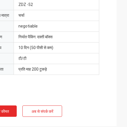
ZDZ -52
 मात्रा
चर्चा
negotiable
रण
निर्यात पैकिंग: दफ़्ती बॉक्स
य
10 दिन (50 पीसी से कम)
टी/टी
मता
प्रति माह 200 टुकड़े
ी कीमत
अब से संपर्क करें