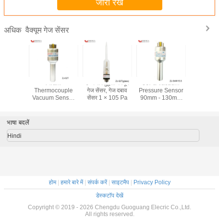
जारी रखें
वैक्यूम गेज सेंसर
अधिक
स्टील शेल
Pirani
उच्च परिशुद्धता वैक्यूम
50Pa Vacuum
कम वैक्यूम म
ेंसर, वैक्यूम
Thermocouple
गेज सेंसर, गेज दबाव
Pressure Sensor
भागों नियंत
रांसड्यूसर
Vacuum Sensor
सेंसर 1 × 105 Pa
90mm - 130mm
उपकरण के लि
Low Vacuum
Aluminum Alloy
वैक्यूम 
Wide Pressure
Shell
Measuring
भाषा बदलें
Hindi
होम
|
हमारे बारे में
|
संपर्क करें
|
साइटमैप
|
Privacy Policy
डेस्कटॉप देखें
Copyright © 2019 - 2026 Chengdu Guoguang Elecric Co.,Ltd.
All rights reserved.