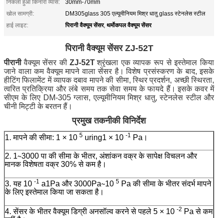
निकला हुआ किनारा व्यास:
30mm-70mm
खोल सामग्री:
DM305glass 305 एल्यूमीनियम मिश्र धातु glass स्टेनलेस स्टील
पिरानी वैक्यूम सेंसर
थर्मोकपल वैक्यूम सेंसर
हाई लाइट:
,
पिरानी वैक्यूम सेंसर ZJ-52T
पीरानी
वैक्यूम सेंसर की
ZJ-52T
श्रृंखला एक व्यापक रूप से इस्तेमाल किया
जाने वाला कम वैक्यूम मापने वाला सेंसर है।
विशेष प्रसंस्करण के बाद, इसके
हीटिंग फिलामेंट में व्यापक दबाव मापने की सीमा, स्थिर प्रदर्शन, अच्छी स्थिरता,
त्वरित प्रतिक्रिया और लंबे समय तक सेवा समय के फायदे हैं।
इसके कवर में
सीएम के लिए DM-305 ग्लास, एल्यूमीनियम मिश्र धातु, स्टेनलेस स्टील और
चीनी मिट्टी के बरतन हैं।
प्रमुख तकनीकी विनिर्देश
5
-1
1. मापने की सीमा: 1 × 10
uring1 × 10
Pa।
2. 1∼3000 पा की सीमा के भीतर, अंशांकन वक्र के सापेक्ष विचलन और
मानक विशेषता वक्र 30% से कम है।
-1
5
3. यह 10
a1Pa और 3000Pa∼10
Pa की सीमा के भीतर संदर्भ मापने
के लिए इस्तेमाल किया जा सकता है।
-2
4. सेंसर के भीतर वैक्यूम डिग्री अनसॉल्व करने से पहले 5 × 10
Pa से कम