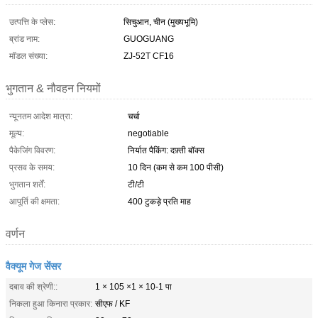
उत्पत्ति के प्लेस:
सिचुआन, चीन (मुख्यभूमि)
ब्रांड नाम:
GUOGUANG
मॉडल संख्या:
ZJ-52T CF16
भुगतान & नौवहन नियमों
न्यूनतम आदेश मात्रा:
चर्चा
मूल्य:
negotiable
पैकेजिंग विवरण:
निर्यात पैकिंग: दफ़्ती बॉक्स
प्रसव के समय:
10 दिन (कम से कम 100 पीसी)
भुगतान शर्तें:
टी/टी
आपूर्ति की क्षमता:
400 टुकड़े प्रति माह
वर्णन
वैक्यूम गेज सेंसर
दबाव की श्रेणी::
1 × 105 ×1 × 10-1 पा
निकला हुआ किनारा प्रकार:
सीएफ / KF