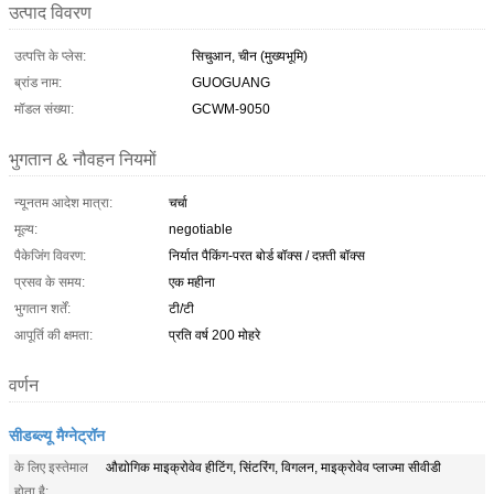
उत्पाद विवरण
उत्पत्ति के प्लेस:
सिचुआन, चीन (मुख्यभूमि)
ब्रांड नाम:
GUOGUANG
मॉडल संख्या:
GCWM-9050
भुगतान & नौवहन नियमों
न्यूनतम आदेश मात्रा:
चर्चा
मूल्य:
negotiable
पैकेजिंग विवरण:
निर्यात पैकिंग-परत बोर्ड बॉक्स / दफ़्ती बॉक्स
प्रसव के समय:
एक महीना
भुगतान शर्तें:
टी/टी
आपूर्ति की क्षमता:
प्रति वर्ष 200 मोहरे
वर्णन
सीडब्ल्यू मैग्नेट्रॉन
के लिए इस्तेमाल
औद्योगिक माइक्रोवेव हीटिंग, सिंटरिंग, विगलन, माइक्रोवेव प्लाज्मा सीवीडी
होता है: