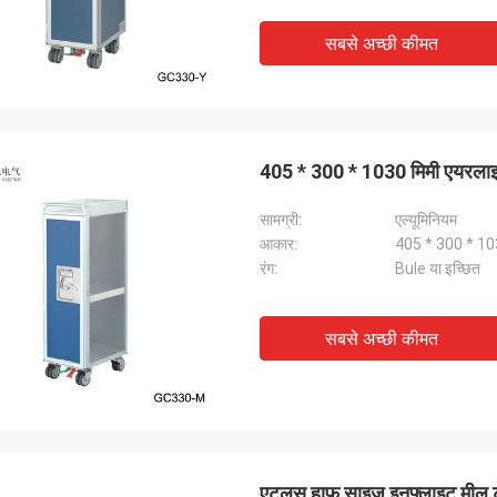
सबसे अच्छी कीमत
405 * 300 * 1030 मिमी एयरलाइन
सामग्री:
एल्यूमिनियम
आकार:
405 * 300 * 10
रंग:
Bule या इच्छित
सबसे अच्छी कीमत
एटलस हाफ साइज इनफ्लाइट मील ट्रॉल