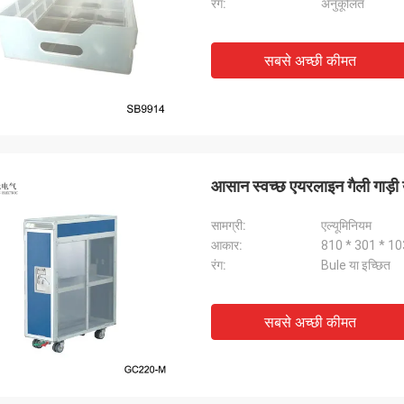
रंग:
अनुकूलित
सबसे अच्छी कीमत
आसान स्वच्छ एयरलाइन गैली गाड़ी 
सामग्री:
एल्यूमिनियम
आकार:
810 * 301 * 103
रंग:
Bule या इच्छित
सबसे अच्छी कीमत
गुलाब
ू मैग्नेट्रोन की डिलीवरी का समय त्वरित और बहुत