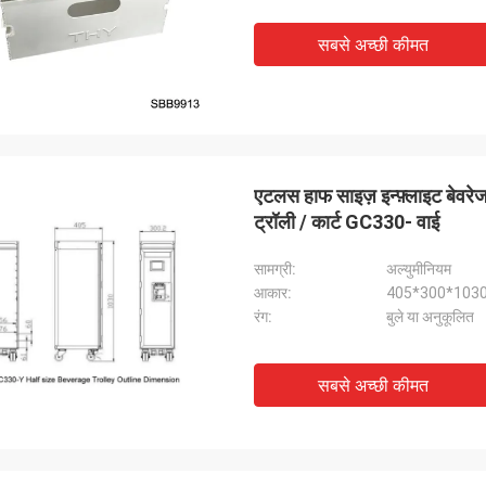
सबसे अच्छी कीमत
एटलस हाफ साइज़ इन्फ़्लाइट बेवरेज ट
ट्रॉली / कार्ट GC330- वाई
सामग्री:
अल्युमीनियम
आकार:
405*300*1030 
रंग:
बुले या अनुकूलित
सबसे अच्छी कीमत