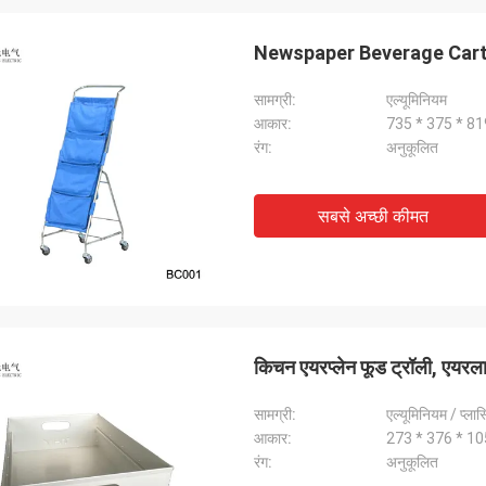
 है: उत्पादों को हमेशा ऑर्डर से मेल खाता है। मुझे
ोसा है क्योंकि मैं उनसे कभी निराश नहीं हुआ।
Newspaper Beverage Cart A
सामग्री:
एल्यूमिनियम
आकार:
735 * 375 * 
रंग:
अनुकूलित
सबसे अच्छी कीमत
किचन एयरप्लेन फूड ट्रॉली, एयरला
सामग्री:
एल्यूमिनियम / प्लास
आकार:
273 * 376 * 
रंग:
अनुकूलित